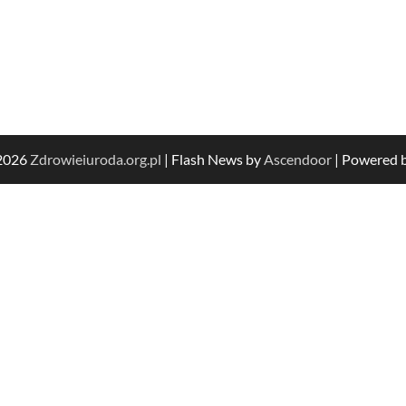
 2026
Zdrowieiuroda.org.pl
| Flash News by
Ascendoor
| Powered 