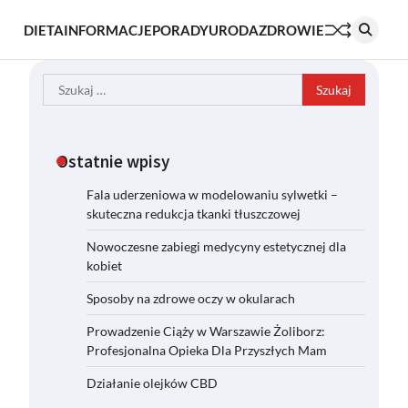
DIETA
INFORMACJE
PORADY
URODA
ZDROWIE
Szukaj:
Ostatnie wpisy
Fala uderzeniowa w modelowaniu sylwetki –
skuteczna redukcja tkanki tłuszczowej
Nowoczesne zabiegi medycyny estetycznej dla
kobiet
Sposoby na zdrowe oczy w okularach
Prowadzenie Ciąży w Warszawie Żoliborz:
Profesjonalna Opieka Dla Przyszłych Mam
Działanie olejków CBD