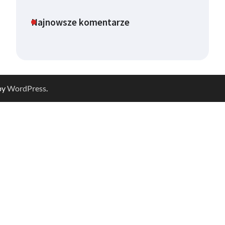
Najnowsze komentarze
by
WordPress
.