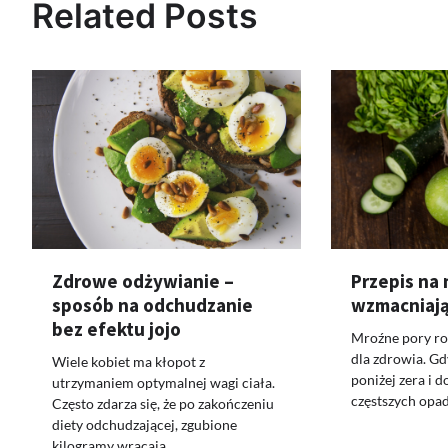
Related Posts
Zdrowe odżywianie –
Przepis na 
sposób na odchudzanie
wzmacniają
bez efektu jojo
Mroźne pory rok
dla zdrowia. G
Wiele kobiet ma kłopot z
poniżej zera i 
utrzymaniem optymalnej wagi ciała.
częstszych opa
Często zdarza się, że po zakończeniu
diety odchudzającej, zgubione
kilogramy wracają…