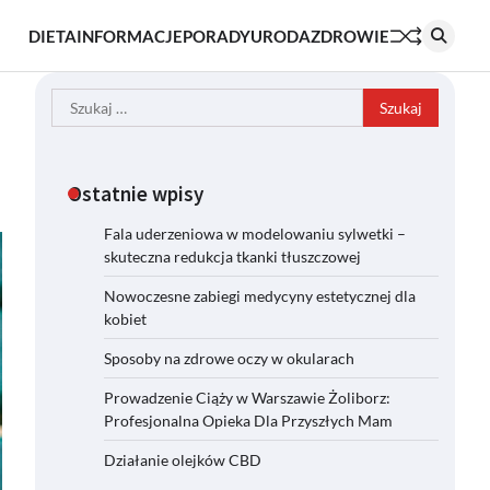
DIETA
INFORMACJE
PORADY
URODA
ZDROWIE
Szukaj:
Ostatnie wpisy
Fala uderzeniowa w modelowaniu sylwetki –
skuteczna redukcja tkanki tłuszczowej
Nowoczesne zabiegi medycyny estetycznej dla
kobiet
Sposoby na zdrowe oczy w okularach
Prowadzenie Ciąży w Warszawie Żoliborz:
Profesjonalna Opieka Dla Przyszłych Mam
Działanie olejków CBD