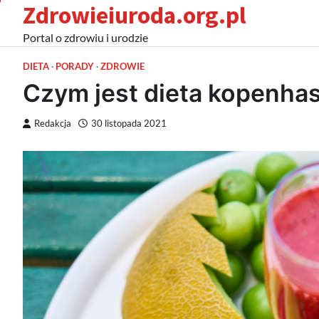
Zdrowieiuroda.org.pl
Skip
to
Portal o zdrowiu i urodzie
content
DIETA
PORADY
ZDROWIE
Czym jest dieta kopenha
Redakcja
30 listopada 2021