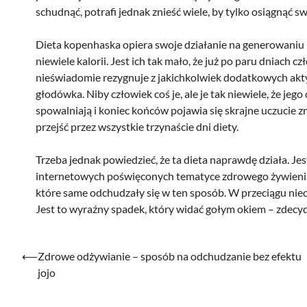
schudnąć, potrafi jednak znieść wiele, by tylko osiągnąć s
Dieta kopenhaska opiera swoje działanie na generowaniu 
niewiele kalorii. Jest ich tak mało, że już po paru dniach 
nieświadomie rezygnuje z jakichkolwiek dodatkowych aktywn
głodówka. Niby człowiek coś je, ale je tak niewiele, że je
spowalniają i koniec końców pojawia się skrajne uczucie 
przejść przez wszystkie trzynaście dni diety.
Trzeba jednak powiedzieć, że ta dieta naprawdę działa. Je
internetowych poświęconych tematyce zdrowego żywienia, i
które same odchudzały się w ten sposób. W przeciągu niec
Jest to wyraźny spadek, który widać gołym okiem – zdecy
Nawigacja
⟵
Zdrowe odżywianie – sposób na odchudzanie bez efektu
jojo
wpisu