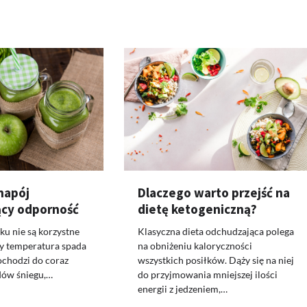
napój
Dlaczego warto przejść na
cy odporność
dietę ketogeniczną?
u nie są korzystne
Klasyczna dieta odchudzająca polega
dy temperatura spada
na obniżeniu kaloryczności
dochodzi do coraz
wszystkich posiłków. Dąży się na niej
dów śniegu,…
do przyjmowania mniejszej ilości
energii z jedzeniem,…