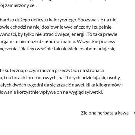
wój zamierzony cel.
bardzo dużego deficytu kalorycznego. Spożywa się na niej
człowiek chodzi na niej dosłownie wycieńczony i zupełnie
ości, by tylko nie utracić więcej energii. To taka prawie
go organizm nie może działać normalnie. Wszystkie procesy
zmęczenia. Dlatego właśnie tak niewielu osobom udaje się
st skuteczna, o czym można przeczytać i na stronach
 na forach internetowych, na których udzielają się osoby,
ałych dwóch tygodni da się zrzucić nawet kilka kilogramów.
dowanie korzystnie wpływa on na wygląd sylwetki.
Zielona herbata a kawa