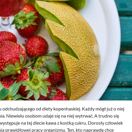
u odchudzającego od diety kopenhaskiej. Każdy mógł już o niej
nia. Niewielu osobom udaje się na niej wytrwać. A trudno się
 występuje na tej diecie kawa z kostką cukru. Dorosły człowiek
nia prawidłowej pracy organizmu. Ten, kto naprawdę chce