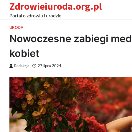
Zdrowieiuroda.org.pl
Skip
to
Portal o zdrowiu i urodzie
content
URODA
Nowoczesne zabiegi medy
kobiet
Redakcja
27 lipca 2024