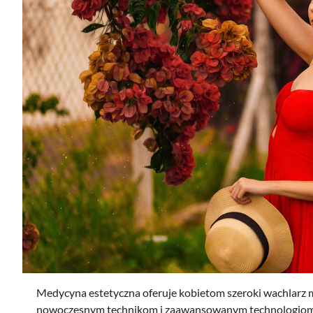
Medycyna estetyczna oferuje kobietom szeroki wachlarz 
nowoczesnym technikom i zaawansowanym technologiom, zab