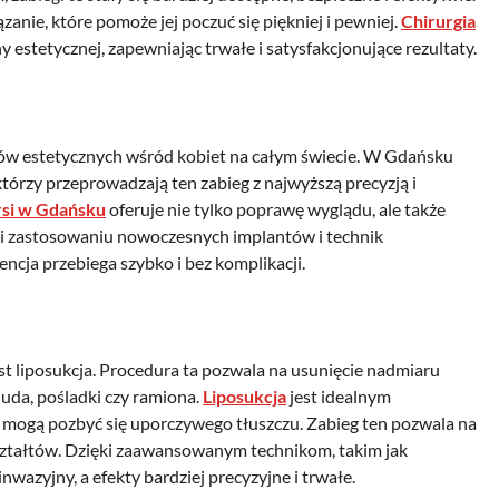
anie, które pomoże jej poczuć się piękniej i pewniej.
Chirurgia
 estetycznej, zapewniając trwałe i satysfakcjonujące rezultaty.
egów estetycznych wśród kobiet na całym świecie. W Gdańsku
órzy przeprowadzają ten zabieg z najwyższą precyzją i
rsi w Gdańsku
oferuje nie tylko poprawę wyglądu, ale także
ęki zastosowaniu nowoczesnych implantów i technik
encja przebiega szybko i bez komplikacji.
 liposukcja. Procedura ta pozwala na usunięcie nadmiaru
, uda, pośladki czy ramiona.
Liposukcja
jest idealnym
e mogą pozbyć się uporczywego tłuszczu. Zabieg ten pozwala na
ształtów. Dzięki zaawansowanym technikom, takim jak
nwazyjny, a efekty bardziej precyzyjne i trwałe.