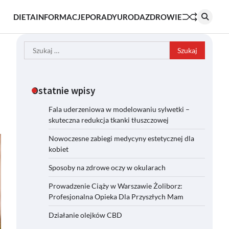
DIETA
INFORMACJE
PORADY
URODA
ZDROWIE
Szukaj:
Ostatnie wpisy
Fala uderzeniowa w modelowaniu sylwetki –
skuteczna redukcja tkanki tłuszczowej
Nowoczesne zabiegi medycyny estetycznej dla
kobiet
Sposoby na zdrowe oczy w okularach
Prowadzenie Ciąży w Warszawie Żoliborz:
Profesjonalna Opieka Dla Przyszłych Mam
Działanie olejków CBD