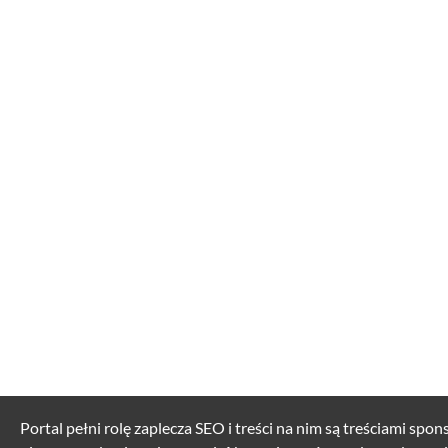
Portal pełni rolę zaplecza SEO i treści na nim są treściami spo