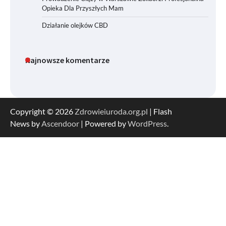
Opieka Dla Przyszłych Mam
Działanie olejków CBD
Najnowsze komentarze
Copyright © 2026
Zdrowieiuroda.org.pl
| Flash
News by
Ascendoor
| Powered by
WordPress
.