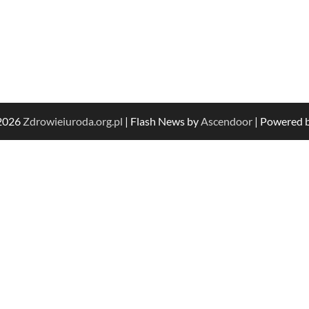
 2026
Zdrowieiuroda.org.pl
| Flash News by
Ascendoor
| Powered 