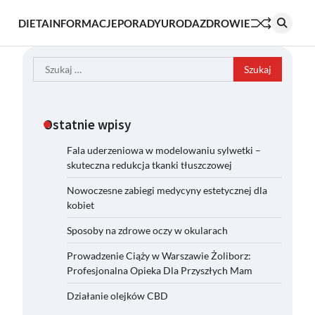
DIETA
INFORMACJE
PORADY
URODA
ZDROWIE
Szukaj:
Ostatnie wpisy
Fala uderzeniowa w modelowaniu sylwetki –
skuteczna redukcja tkanki tłuszczowej
Nowoczesne zabiegi medycyny estetycznej dla
kobiet
Sposoby na zdrowe oczy w okularach
Prowadzenie Ciąży w Warszawie Żoliborz:
Profesjonalna Opieka Dla Przyszłych Mam
Działanie olejków CBD