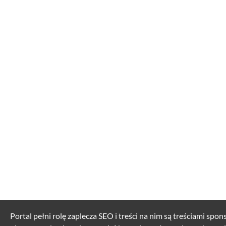
Portal pełni rolę zaplecza SEO i treści na nim są treściami spo