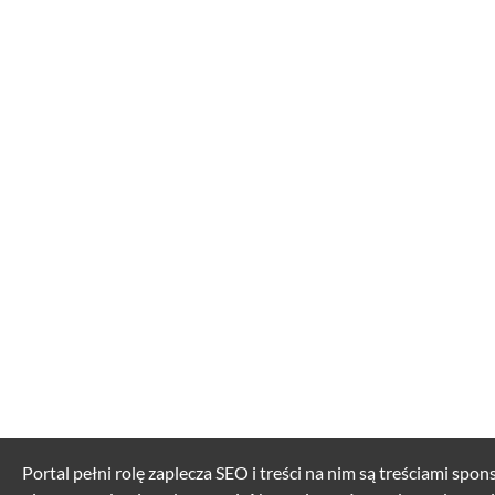
Portal pełni rolę zaplecza SEO i treści na nim są treściami spo