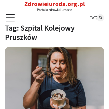
Zdrowieiuroda.org.pl
Skip
to
Portal o zdrowiu i urodzie
content
Tag:
Szpital Kolejowy
Pruszków