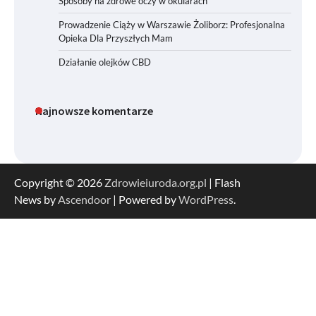
Sposoby na zdrowe oczy w okularach
Prowadzenie Ciąży w Warszawie Żoliborz: Profesjonalna
Opieka Dla Przyszłych Mam
Działanie olejków CBD
Najnowsze komentarze
Copyright © 2026
Zdrowieiuroda.org.pl
| Flash
News by
Ascendoor
| Powered by
WordPress
.