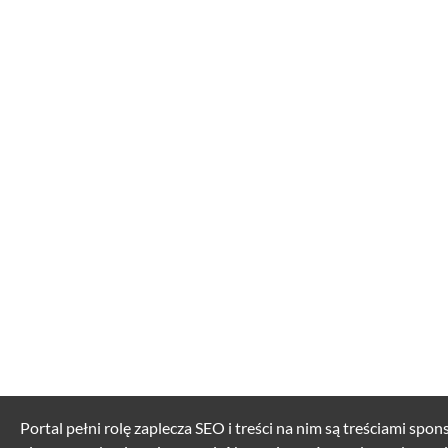
Portal pełni rolę zaplecza SEO i treści na nim są treściami spo