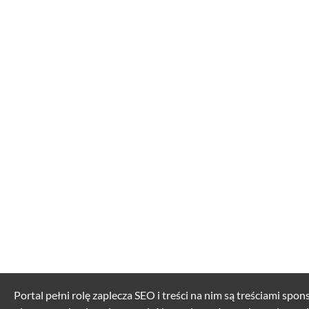
Portal pełni rolę zaplecza SEO i treści na nim są treściami spo