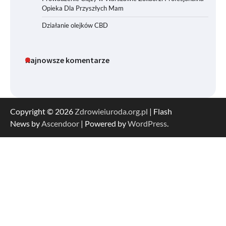
Opieka Dla Przyszłych Mam
Działanie olejków CBD
Najnowsze komentarze
Copyright © 2026
Zdrowieiuroda.org.pl
| Flash
News by
Ascendoor
| Powered by
WordPress
.