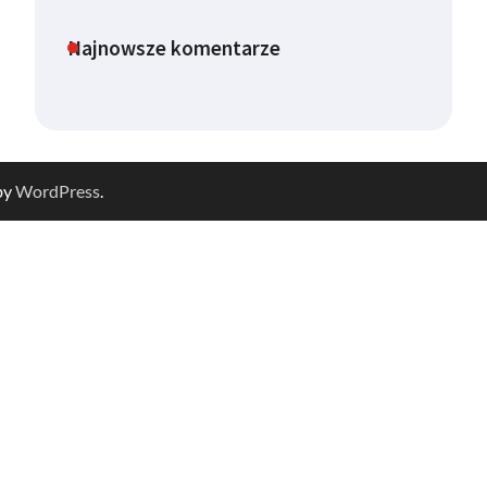
Najnowsze komentarze
by
WordPress
.