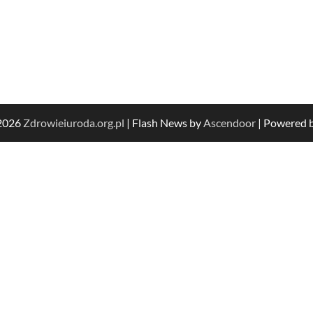
 2026
Zdrowieiuroda.org.pl
| Flash News by
Ascendoor
| Powered 