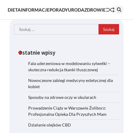
DIETA
INFORMACJE
PORADY
URODA
ZDROWIE
Szukaj:
Ostatnie wpisy
Fala uderzeniowa w modelowaniu sylwetki –
skuteczna redukcja tkanki tłuszczowej
Nowoczesne zabiegi medycyny estetycznej dla
kobiet
Sposoby na zdrowe oczy w okularach
Prowadzenie Ciąży w Warszawie Żoliborz:
Profesjonalna Opieka Dla Przyszłych Mam
Działanie olejków CBD