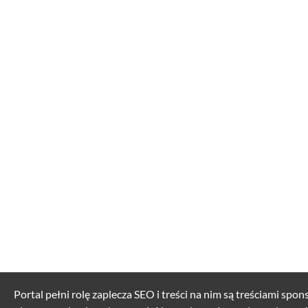
Portal pełni rolę zaplecza SEO i treści na nim są treściami spo