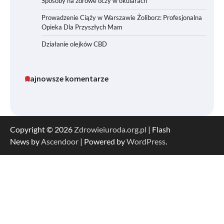
Sposoby na zdrowe oczy w okularach
Prowadzenie Ciąży w Warszawie Żoliborz: Profesjonalna
Opieka Dla Przyszłych Mam
Działanie olejków CBD
Najnowsze komentarze
Copyright © 2026
Zdrowieiuroda.org.pl
| Flash
News by
Ascendoor
| Powered by
WordPress
.