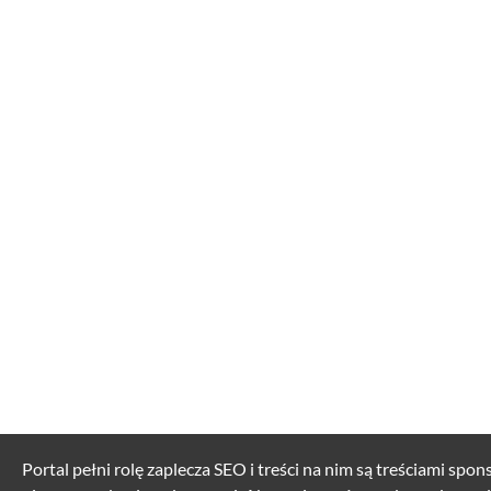
Portal pełni rolę zaplecza SEO i treści na nim są treściami spo