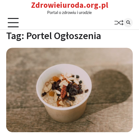
Zdrowieiuroda.org.pl
Skip
to
Portal o zdrowiu i urodzie
content
Tag:
Portel Ogłoszenia