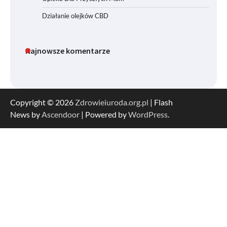
Działanie olejków CBD
Najnowsze komentarze
Copyright © 2026
Zdrowieiuroda.org.pl
| Flash
News by
Ascendoor
| Powered by
WordPress
.