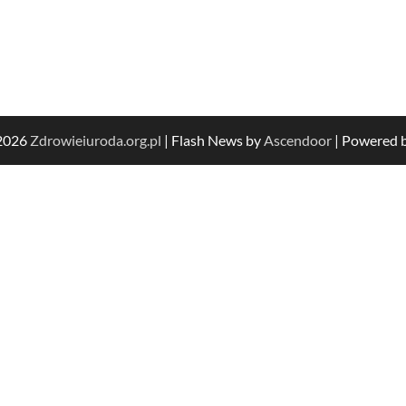
 2026
Zdrowieiuroda.org.pl
| Flash News by
Ascendoor
| Powered 