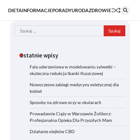
DIETA
INFORMACJE
PORADY
URODA
ZDROWIE
Szukaj:
Ostatnie wpisy
Fala uderzeniowa w modelowaniu sylwetki –
skuteczna redukcja tkanki tłuszczowej
Nowoczesne zabiegi medycyny estetycznej dla
kobiet
Sposoby na zdrowe oczy w okularach
Prowadzenie Ciąży w Warszawie Żoliborz:
Profesjonalna Opieka Dla Przyszłych Mam
Działanie olejków CBD