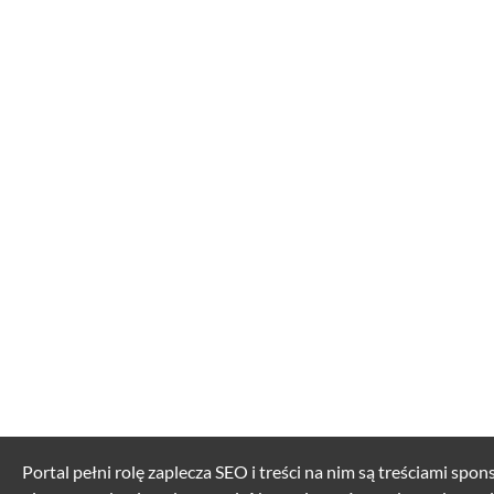
Portal pełni rolę zaplecza SEO i treści na nim są treściami spo