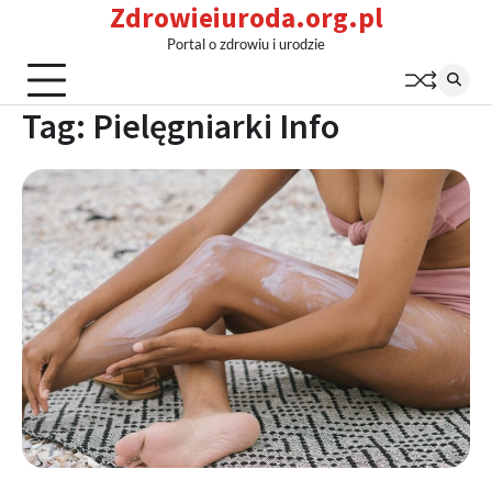
Zdrowieiuroda.org.pl
Skip
to
Portal o zdrowiu i urodzie
content
Tag:
Pielęgniarki Info