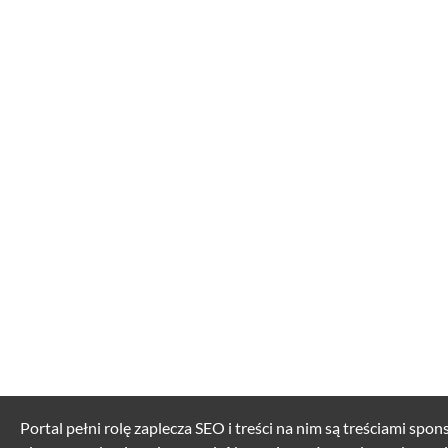
Portal pełni rolę zaplecza SEO i treści na nim są treściami spo