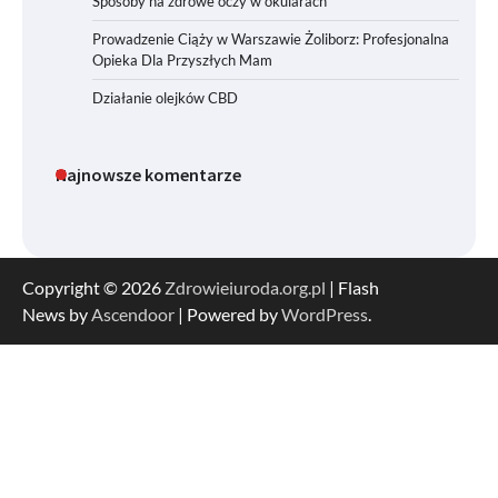
Sposoby na zdrowe oczy w okularach
Prowadzenie Ciąży w Warszawie Żoliborz: Profesjonalna
Opieka Dla Przyszłych Mam
Działanie olejków CBD
Najnowsze komentarze
Copyright © 2026
Zdrowieiuroda.org.pl
| Flash
News by
Ascendoor
| Powered by
WordPress
.