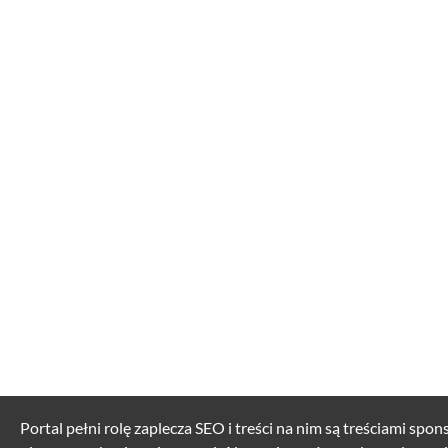
Portal pełni rolę zaplecza SEO i treści na nim są treściami spo