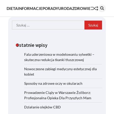
DIETA
INFORMACJE
PORADY
URODA
ZDROWIE
Szukaj:
Ostatnie wpisy
Fala uderzeniowa w modelowaniu sylwetki –
skuteczna redukcja tkanki tłuszczowej
Nowoczesne zabiegi medycyny estetycznej dla
kobiet
Sposoby na zdrowe oczy w okularach
Prowadzenie Ciąży w Warszawie Żoliborz:
Profesjonalna Opieka Dla Przyszłych Mam
Działanie olejków CBD