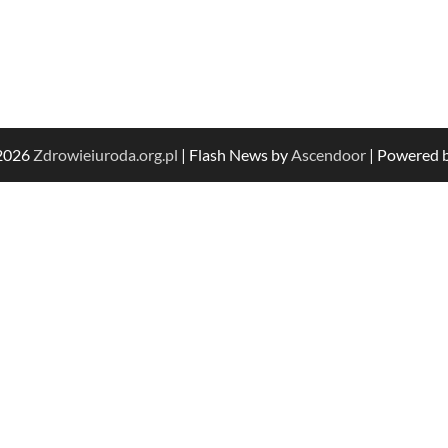
 2026
Zdrowieiuroda.org.pl
| Flash News by
Ascendoor
| Powered 