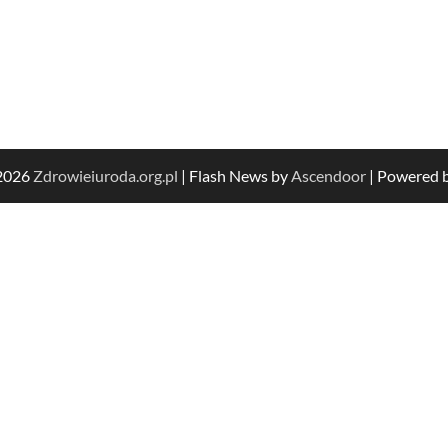
 2026
Zdrowieiuroda.org.pl
| Flash News by
Ascendoor
| Powered 