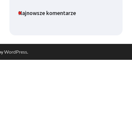
Najnowsze komentarze
by
WordPress
.