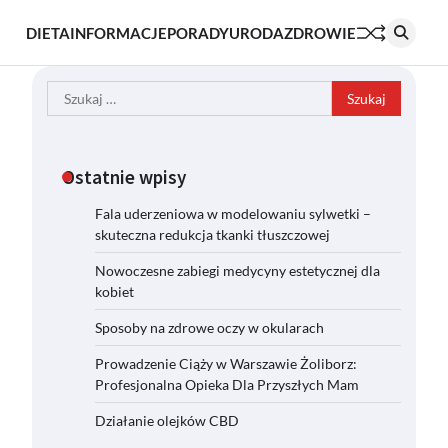
DIETA
INFORMACJE
PORADY
URODA
ZDROWIE
Szukaj:
Ostatnie wpisy
Fala uderzeniowa w modelowaniu sylwetki –
skuteczna redukcja tkanki tłuszczowej
Nowoczesne zabiegi medycyny estetycznej dla
kobiet
Sposoby na zdrowe oczy w okularach
Prowadzenie Ciąży w Warszawie Żoliborz:
Profesjonalna Opieka Dla Przyszłych Mam
Działanie olejków CBD