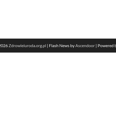
 2026
Zdrowieiuroda.org.pl
| Flash News by
Ascendoor
| Powered 