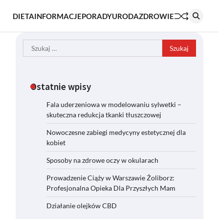
DIETA
INFORMACJE
PORADY
URODA
ZDROWIE
Szukaj:
Ostatnie wpisy
Fala uderzeniowa w modelowaniu sylwetki –
skuteczna redukcja tkanki tłuszczowej
Nowoczesne zabiegi medycyny estetycznej dla
kobiet
Sposoby na zdrowe oczy w okularach
Prowadzenie Ciąży w Warszawie Żoliborz:
Profesjonalna Opieka Dla Przyszłych Mam
Działanie olejków CBD