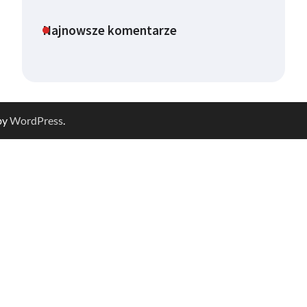
Najnowsze komentarze
by
WordPress
.