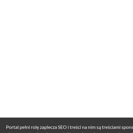
Portal pełni rolę zaplecza SEO i treści na nim są treściami spo